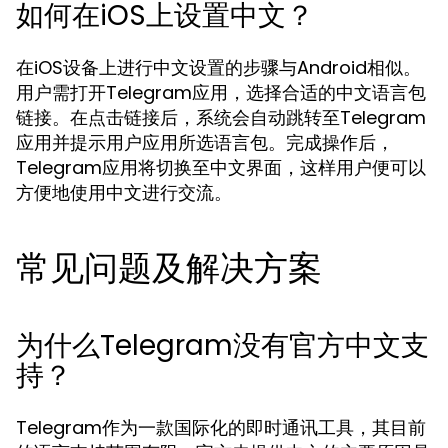
如何在iOS上设置中文？
在iOS设备上进行中文设置的步骤与Android相似。
用户需打开Telegram应用，选择合适的中文语言包
链接。在点击链接后，系统会自动跳转至Telegram
应用并提示用户应用所选语言包。完成操作后，
Telegram应用将切换至中文界面，这样用户便可以
方便地使用中文进行交流。
常见问题及解决方案
为什么Telegram没有官方中文支
持？
Telegram作为一款国际化的即时通讯工具，其目前