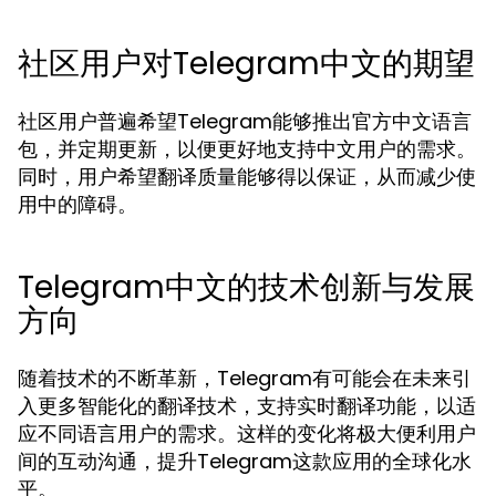
社区用户对Telegram中文的期望
社区用户普遍希望Telegram能够推出官方中文语言
包，并定期更新，以便更好地支持中文用户的需求。
同时，用户希望翻译质量能够得以保证，从而减少使
用中的障碍。
Telegram中文的技术创新与发展
方向
随着技术的不断革新，Telegram有可能会在未来引
入更多智能化的翻译技术，支持实时翻译功能，以适
应不同语言用户的需求。这样的变化将极大便利用户
间的互动沟通，提升Telegram这款应用的全球化水
平。