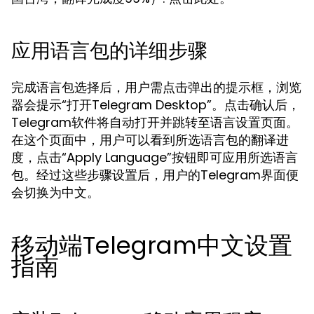
应用语言包的详细步骤
完成语言包选择后，用户需点击弹出的提示框，浏览
器会提示“打开Telegram Desktop”。点击确认后，
Telegram软件将自动打开并跳转至语言设置页面。
在这个页面中，用户可以看到所选语言包的翻译进
度，点击“Apply Language”按钮即可应用所选语言
包。经过这些步骤设置后，用户的Telegram界面便
会切换为中文。
移动端Telegram中文设置
指南